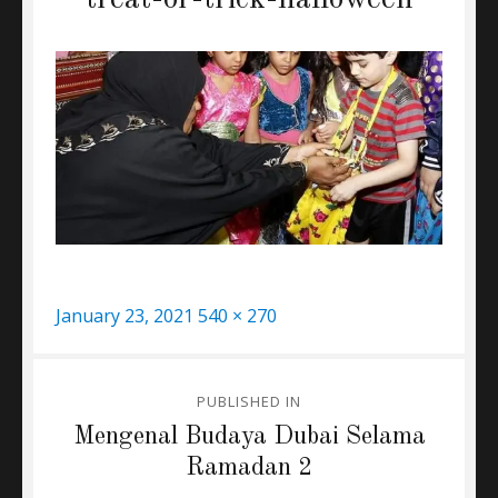
treat-or-trick-halloween
Posted
Full
January 23, 2021
540 × 270
on
size
Post
PUBLISHED IN
navigation
Mengenal Budaya Dubai Selama
Ramadan 2