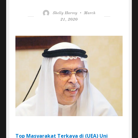
Author
Posted
Shelly Harvey
March
on
21, 2020
Top Masyarakat Terkaya di (UEA) Uni