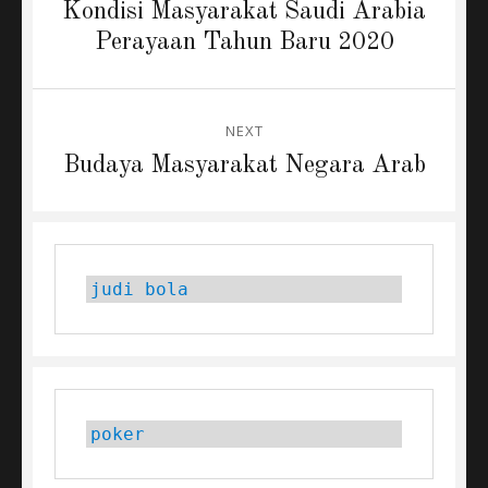
navigation
Previous
Kondisi Masyarakat Saudi Arabia
post:
Perayaan Tahun Baru 2020
NEXT
Next
Budaya Masyarakat Negara Arab
post:
judi bola
poker