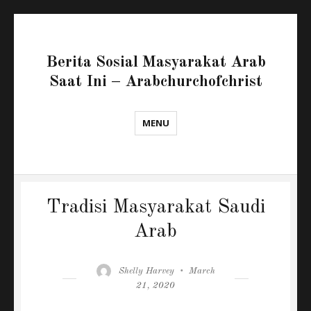
Berita Sosial Masyarakat Arab
Saat Ini – Arabchurchofchrist
MENU
Tradisi Masyarakat Saudi
Arab
Author
Posted
Shelly Harvey
March
on
21, 2020