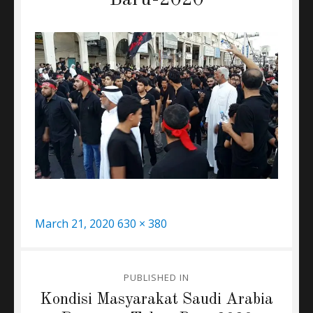
Baru-2020
Posted
Full
March 21, 2020
630 × 380
on
size
Post
PUBLISHED IN
navigation
Kondisi Masyarakat Saudi Arabia