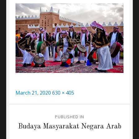
Posted
Full
March 21, 2020
630 × 405
on
size
Post
PUBLISHED IN
navigation
Budaya Masyarakat Negara Arab